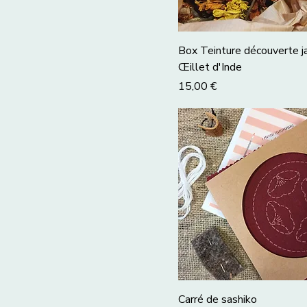
Planche 1
Planche 2
Box Teinture découverte j
Œillet d'Inde
Prix
15,00 €
Carré de sashiko