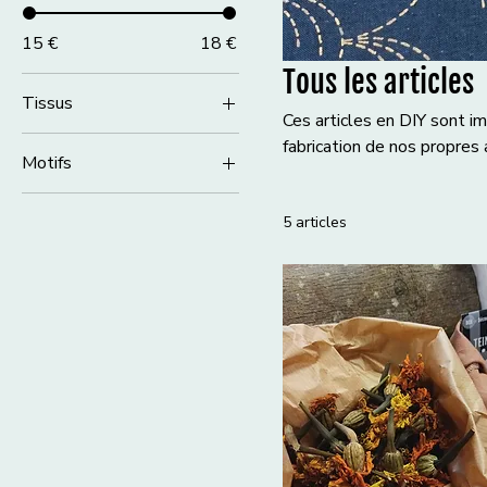
15 €
18 €
Tous les articles
Tissus
Ces articles en DIY sont i
fabrication de nos propres
Motifs
Motif 1
5 articles
Motif 2
Motif 3
Motif 4
Motif 5
Motif 6
Motif 7
Motif 8
Motif 9