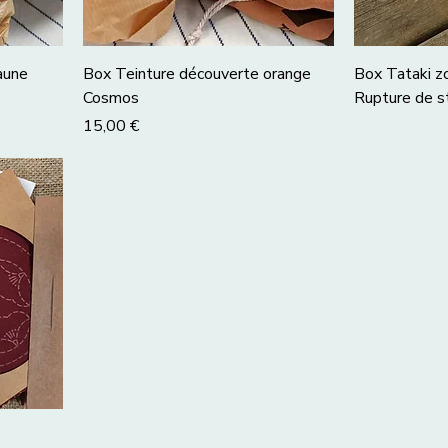
aune
Box Teinture découverte orange
Box Tataki 
Cosmos
Rupture de s
Prix
15,00 €