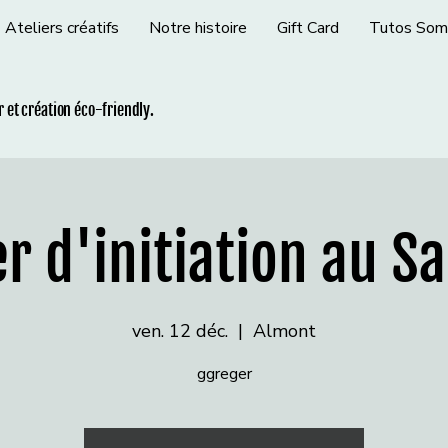
Ateliers créatifs
Notre histoire
Gift Card
Tutos Som
ir et création éco-friendly.
er d'initiation au S
ven. 12 déc.
  |  
Almont
ggreger