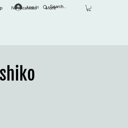
Log In
p
Notifications
More
ashiko