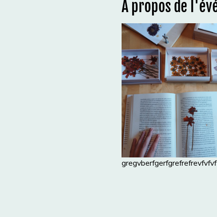
À propos de l'é
gregvberfgerfgrefrefrevfvfvf