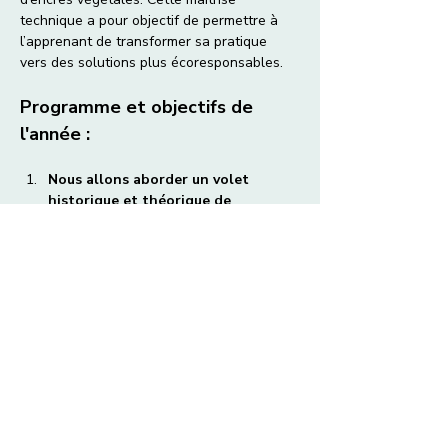
technique a pour objectif de permettre à 
l’apprenant de transformer sa pratique 
vers des solutions plus écoresponsables.
Programme et objectifs de 
l'année :
Nous allons aborder un volet 
historique et théorique de 
l’application de la couleur végétale 
en impression textile. Il sera 
proposé alors d’en faire un 
parallèle avec la teinture naturelle 
sur tissu.
•         Préparation des encres textiles en 
tons directs (couleurs à vapeur) et 
présentation de différents types 
d'épaississants.
•         Inventaire du matériel nécessaire à 
la sérigraphie manuelle.