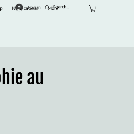
Log In
p
Notifications
More
phie au