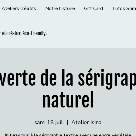
Ateliers créatifs
Notre histoire
Gift Card
Tutos Som
ir et création éco-friendly.
erte de la sérigra
naturel
sam. 18 juil.
  |  
Atelier Isina
Initiez-vous à la sérigraphie textile avec une encre végétale