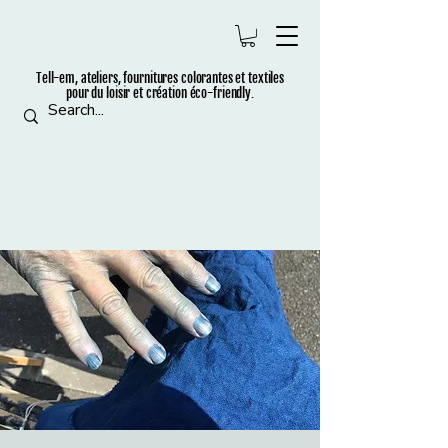
Tell-em, ateliers, fournitures colorantes et t
extiles
pour du loisir et création éco-friendly.