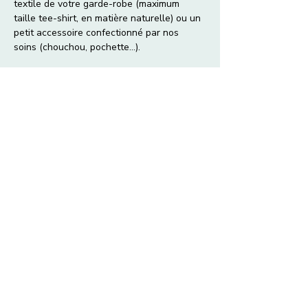
textile de votre garde-robe (maximum 
taille tee-shirt, en matière naturelle) ou un 
petit accessoire confectionné par nos 
soins (chouchou, pochette...).
Le matériel et le tissu sont fournis. 
Cet atelier est proposé à partir de 10 ans. 
Animatrices : Emilie Lannegrand 
(teinturière) ou Marie Longhi (coloriste 
sérigraphe).
Afficher plus