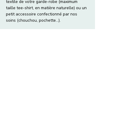
textile de votre garde-robe (maximum 
taille tee-shirt, en matière naturelle) ou un 
petit accessoire confectionné par nos 
soins (chouchou, pochette...).
Le matériel et le tissu sont fournis. 
Cet atelier est proposé à partir de 10 ans. 
Animatrices : Emilie Lannegrand 
(teinturière) ou Marie Longhi (coloriste 
sérigraphe).
Afficher plus