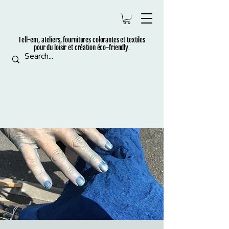
Tell-em, ateliers, fournitures colorantes et t
extiles
pour du loisir et création éco-friendly.