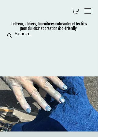
Tell-em, ateliers, fournitures colorantes et t
extiles
pour du loisir et création éco-friendly.