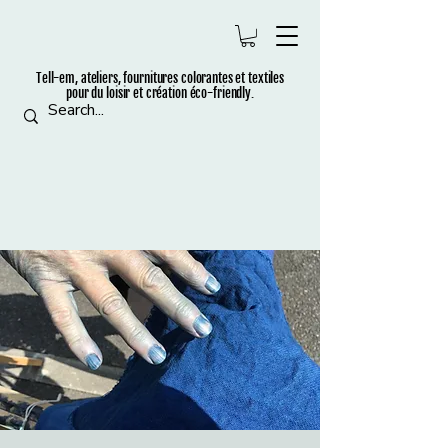
Tell-em, ateliers, fournitures colorantes et t
extiles
pour du loisir et création éco-friendly.