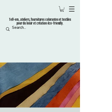
Tell-em, ateliers, fournitures colorantes et t
extiles
pour du loisir et création éco-friendly.