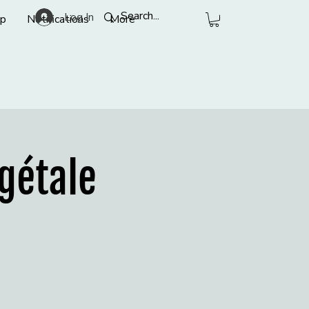
Log In
p
Notifications
More
égétale