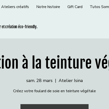
Ateliers créatifs
Notre histoire
Gift Card
Tutos Som
ir et création éco-friendly.
tion à la teinture v
sam. 28 mars
  |  
Atelier Isina
Créez votre foulard de soie en teinture végétale