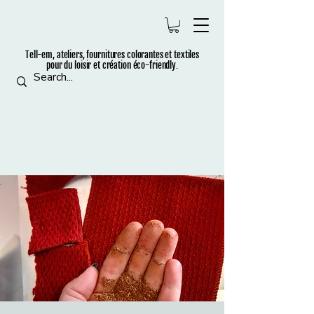
Tell-em, ateliers, fournitures colorantes et t
extiles
pour du loisir et création éco-friendly.