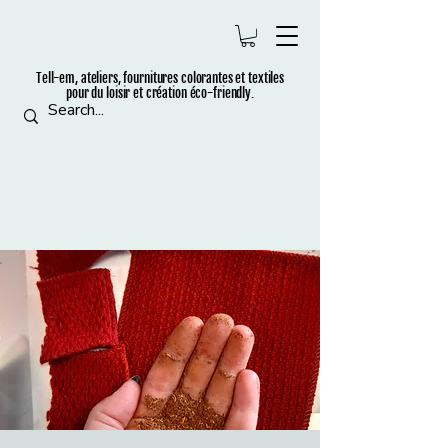
Tell-em, ateliers, fournitures colorantes et t
extiles
pour du loisir et création éco-friendly.