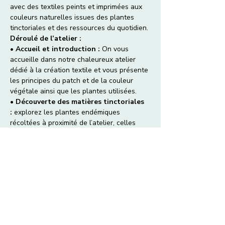
avec des textiles peints et imprimées aux 
couleurs naturelles issues des plantes 
tinctoriales et des ressources du quotidien.
Déroulé de l’atelier :
• 
Accueil et introduction :
 On vous 
accueille dans notre chaleureux atelier 
dédié à la création textile et vous présente 
les principes du patch et de la couleur 
végétale ainsi que les plantes utilisées.
• 
Découverte des matières tinctoriales 
:
 explorez les plantes endémiques 
récoltées à proximité de l’atelier, celles 
cultivées, ainsi que certains déchets de 
cuisine aux propriétés colorantes 
insoupçonnées.
• 
Extraction et expérimentations 
:
 découvrez différents types d’extraction 
des pigments naturels et réalisez des 
essais sur des fibres de coton au pinceau.
Afficher plus