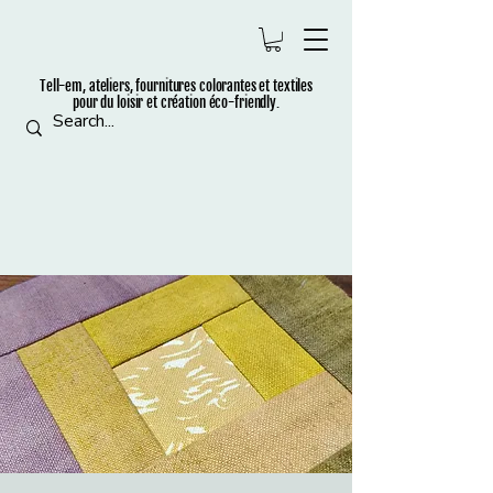
Tell-em, ateliers, fournitures colorantes et t
extiles
pour du loisir et création éco-friendly.