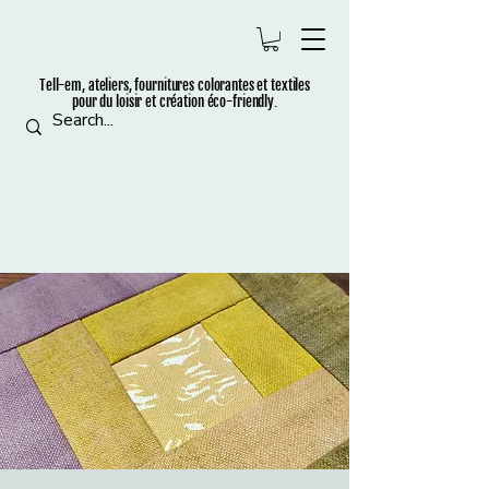
Tell-em, ateliers, fournitures colorantes et t
extiles
pour du loisir et création éco-friendly.