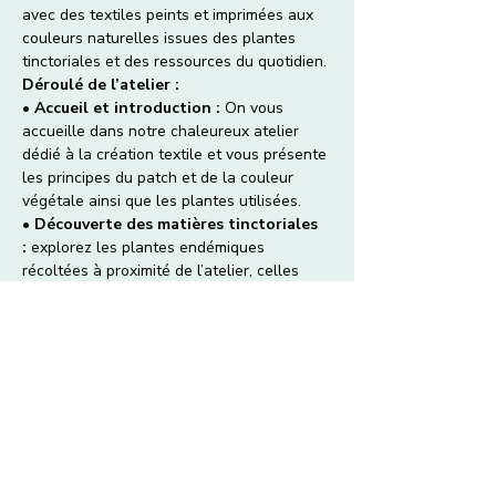
avec des textiles peints et imprimées aux 
couleurs naturelles issues des plantes 
tinctoriales et des ressources du quotidien.
Déroulé de l’atelier :
• 
Accueil et introduction :
 On vous 
accueille dans notre chaleureux atelier 
dédié à la création textile et vous présente 
les principes du patch et de la couleur 
végétale ainsi que les plantes utilisées.
• 
Découverte des matières tinctoriales 
:
 explorez les plantes endémiques 
récoltées à proximité de l’atelier, celles 
cultivées, ainsi que certains déchets de 
cuisine aux propriétés colorantes 
insoupçonnées.
• 
Extraction et expérimentations 
:
 découvrez différents types d’extraction 
des pigments naturels et réalisez des 
essais sur des fibres de coton au pinceau.
Afficher plus