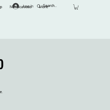
Log In
p
Notifications
More
o
e.