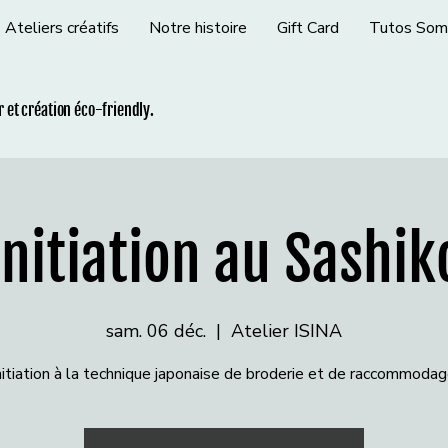
Ateliers créatifs
Notre histoire
Gift Card
Tutos Som
ir et création éco-friendly.
Initiation au Sashik
sam. 06 déc.
  |  
Atelier ISINA
nitiation à la technique japonaise de broderie et de raccommodag