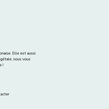
naise. Elle est aussi 
gétale, nous vous 
 !  
tacter 