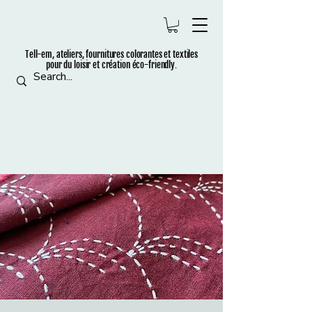
Tell-em, ateliers, fournitures colorantes et t
extiles
pour du loisir et création éco-friendly.